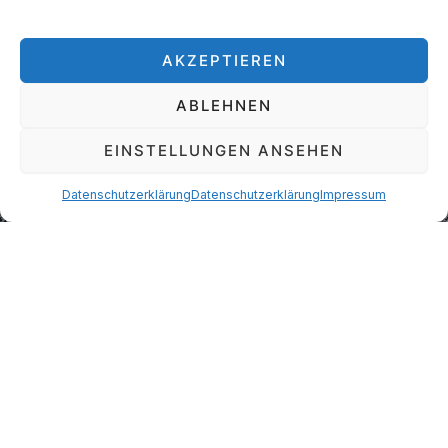
Einfach besonders.
AKZEPTIEREN
Freuen Sie sich auf luxuriöse Strickwaren aus
Cashmere,
Seide und extrafeiner Merinowolle
– von italienischen
ABLEHNEN
Traditionswebereien wie
Zegna Baruffa Lane
Borgosesia
und
Loro Piana
.
EINSTELLUNGEN ANSEHEN
Dazu kommen neue saisonale Töne, optimierte
Passformen und sorgfältig zusammengestellte
Datenschutzerklärung
Datenschutzerklärung
Impressum
Kombinationen – einfach rundum wohlfühlen und großartig
aussehen.