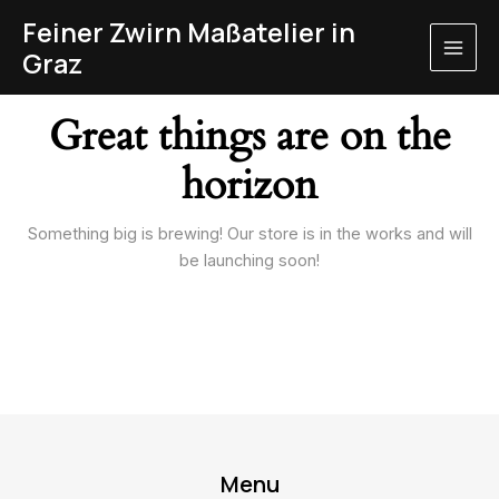
Skip
MAI
Feiner Zwirn Maßatelier in
to
Graz
ME
content
Great things are on the
horizon
Something big is brewing! Our store is in the works and will
be launching soon!
Menu