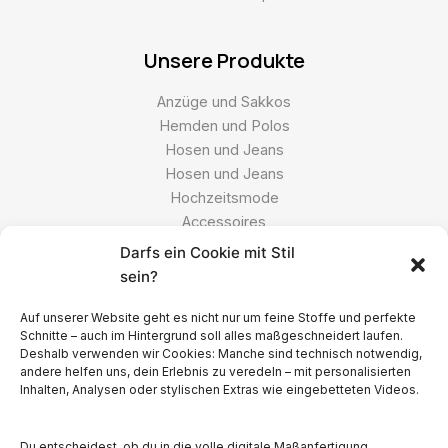
Unsere Produkte
Anzüge und Sakkos
Hemden und Polos
Hosen und Jeans
Hosen und Jeans
Hochzeitsmode
Accessoires
Darfs ein Cookie mit Stil
sein?
Ressourcen
Auf unserer Website geht es nicht nur um feine Stoffe und perfekte
FAQs
Schnitte – auch im Hintergrund soll alles maßgeschneidert laufen.
Kontakt
Deshalb verwenden wir Cookies: Manche sind technisch notwendig,
andere helfen uns, dein Erlebnis zu veredeln – mit personalisierten
Datenschutzerklärung
Inhalten, Analysen oder stylischen Extras wie eingebetteten Videos.
Impressum
Du entscheidest, ob du in die volle digitale Maßanfertigung