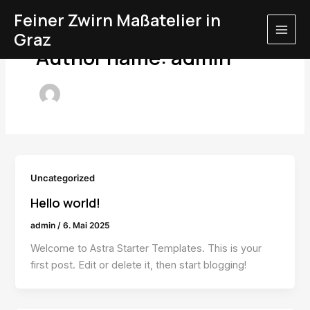
Skip
MAI
Feiner Zwirn Maßatelier in
to
Graz
ME
content
Author name: admin
Uncategorized
Hello world!
admin
/
6. Mai 2025
Welcome to Astra Starter Templates. This is your
first post. Edit or delete it, then start blogging!